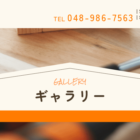
|
048-986-7563
TEL
|